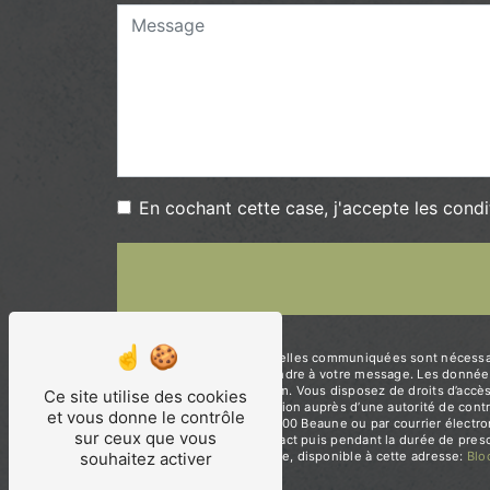
En cochant cette case, j'accepte les condi
** Les données personnelles communiquées sont nécessaires
dans le seul but de répondre à votre message. Les données
contact@lodysseebio.com. Vous disposez de droits d’accès, d
Ce site utilise des cookies
d’introduire une réclamation auprès d’une autorité de cont
et vous donne le contrôle
Bataillon de la Garde, 21200 Beaune ou par courrier élect
sur ceux que vous
période de prise de contact puis pendant la durée de prescr
souhaitez activer
démarchage téléphonique, disponible à cette adresse:
Bl