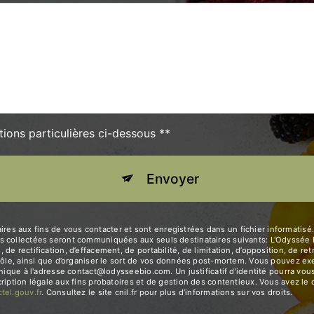
tions particulières ci-dessous **
Envoyer
 aux fins de vous contacter et sont enregistrées dans un fichier informatisé. 
 collectées seront communiquées aux seuls destinataires suivants: L'Odyssée B
e rectification, d’effacement, de portabilité, de limitation, d’opposition, de r
rôle, ainsi que d’organiser le sort de vos données post-mortem. Vous pouvez exer
ronique à l'adresse contact@lodysseebio.com. Un justificatif d'identité pourra 
iption légale aux fins probatoires et de gestion des contentieux. Vous avez le dr
octel.gouv.fr
. Consultez le site cnil.fr pour plus d’informations sur vos droits.