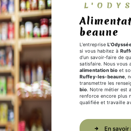
L'OD
alimentation bio à Ruffey-les-
beaune
L’entreprise
L'Odyssée
si vous habitez à
Ruff
d’un savoir-faire de q
satisfaire. Nous vous
alimentation bio
et so
Ruffey-les-beaune
, 
transmettre les rense
bio
. Notre métier est 
renforce encore plus n
qualifiée et travaille 
En savoir 