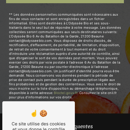
** Les données personnelles communiquées sont nécessaires aux
fins de vous contacter et sont enregistrées dans un fichier
informatisé. Elles sont destinées à L'Odyssée Bio et ses sous-
traitants dans le seul but de répondre à votre message. Les données
collectées seront communiquées aux seuls destinataires suivants:
L'Odyssée Bio 6 Av du Bataillon de la Garde, 21200 Beaune
contact@lodysseebio.com. Vous disposez de droits d’accès, de
rectification, d’effacement, de portabilité, de limitation, d’opposition,
de retrait de votre consentement à tout moment et du droit
d’introduire une réclamation auprès d’une autorité de contrôle, ainsi
que d’organiser le sort de vos données post-mortem. Vous pouvez
exercer ces droits par voie postale à l'adresse 6 Av du Bataillon de la
Garde, 21200 Beaune ou par courrier électronique à l'adresse
contact@lodysseebio.com. Un justificatif d'identité pourra vous être
demandé. Nous conservons vos données pendant la période de
prise de contact puis pendant la durée de prescription légale aux
fins probatoires et de gestion des contentieux. Vous avez le droit de
vous inscrire sur la liste d'opposition au démarchage téléphonique,
disponible à cette adresse:
Bloctel.gouv.fr
. Consultez le site cnil.fr
pour plus d’informations sur vos droits.
Ce site utilise des cookies
Recherches fréquentes
et vous donne le contrôle