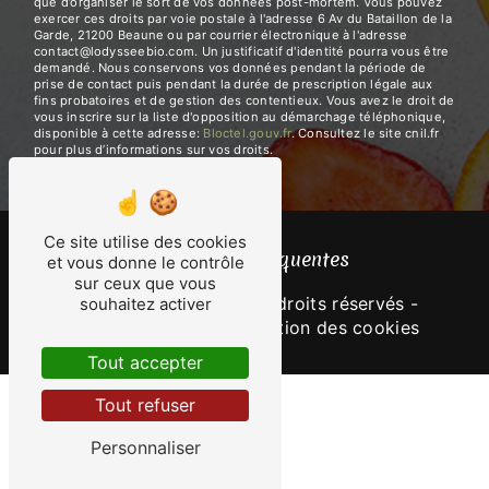
que d’organiser le sort de vos données post-mortem. Vous pouvez
exercer ces droits par voie postale à l'adresse 6 Av du Bataillon de la
Garde, 21200 Beaune ou par courrier électronique à l'adresse
contact@lodysseebio.com. Un justificatif d'identité pourra vous être
demandé. Nous conservons vos données pendant la période de
prise de contact puis pendant la durée de prescription légale aux
fins probatoires et de gestion des contentieux. Vous avez le droit de
vous inscrire sur la liste d'opposition au démarchage téléphonique,
disponible à cette adresse:
Bloctel.gouv.fr
. Consultez le site cnil.fr
pour plus d’informations sur vos droits.
Ce site utilise des cookies
Recherches fréquentes
et vous donne le contrôle
sur ceux que vous
©
Vistalid
- 2026 - Tous droits réservés -
souhaitez activer
Mentions légales
-
Gestion des cookies
Tout accepter
Tout refuser
Personnaliser