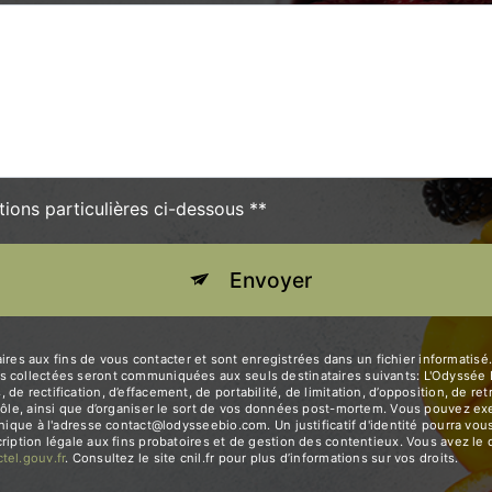
tions particulières ci-dessous **
Envoyer
 aux fins de vous contacter et sont enregistrées dans un fichier informatisé. 
 collectées seront communiquées aux seuls destinataires suivants: L'Odyssée B
e rectification, d’effacement, de portabilité, de limitation, d’opposition, de r
rôle, ainsi que d’organiser le sort de vos données post-mortem. Vous pouvez exer
ronique à l'adresse contact@lodysseebio.com. Un justificatif d'identité pourra 
iption légale aux fins probatoires et de gestion des contentieux. Vous avez le dr
octel.gouv.fr
. Consultez le site cnil.fr pour plus d’informations sur vos droits.