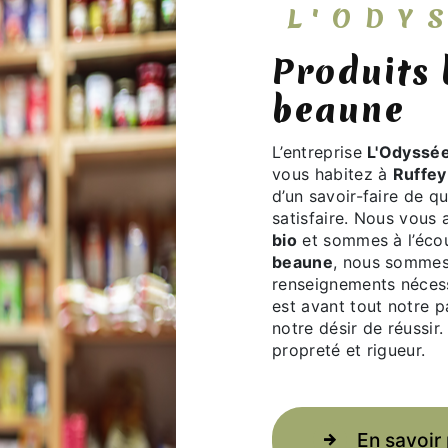
L'OD
produits bio à Ruffey-les-
beaune
L’entreprise
L'Odyssée
vous habitez à
Ruffey
d’un savoir-faire de q
satisfaire. Nous vous
bio
et sommes à l’écou
beaune
, nous sommes 
renseignements nécess
est avant tout notre p
notre désir de réussir.
propreté et rigueur.
En savoir 