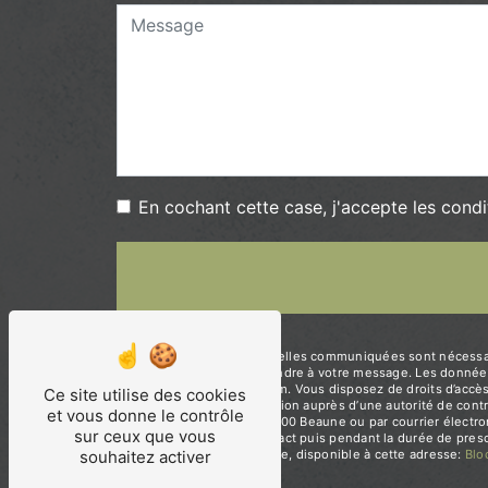
En cochant cette case, j'accepte les condi
** Les données personnelles communiquées sont nécessaires
dans le seul but de répondre à votre message. Les données
contact@lodysseebio.com. Vous disposez de droits d’accès, d
Ce site utilise des cookies
d’introduire une réclamation auprès d’une autorité de cont
et vous donne le contrôle
Bataillon de la Garde, 21200 Beaune ou par courrier élect
sur ceux que vous
période de prise de contact puis pendant la durée de prescr
souhaitez activer
démarchage téléphonique, disponible à cette adresse:
Bl